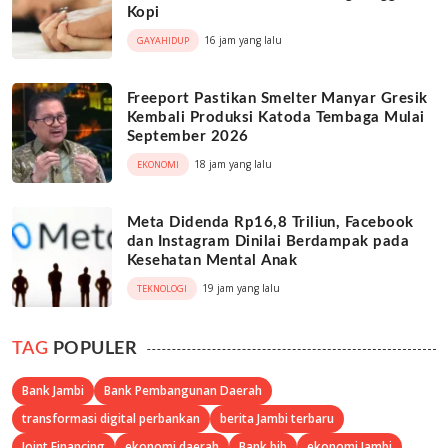
Kopi
16 jam yang lalu
GAYAHIDUP
Freeport Pastikan Smelter Manyar Gresik
Kembali Produksi Katoda Tembaga Mulai
September 2026
18 jam yang lalu
EKONOMI
Meta Didenda Rp16,8 Triliun, Facebook
dan Instagram Dinilai Berdampak pada
Kesehatan Mental Anak
19 jam yang lalu
TEKNOLOGI
TAG
POPULER
Bank Jambi
Bank Pembangunan Daerah
transformasi digital perbankan
berita Jambi terbaru
Joint Financing
ekonomi daerah
Bank bjb
ekonomi Jambi