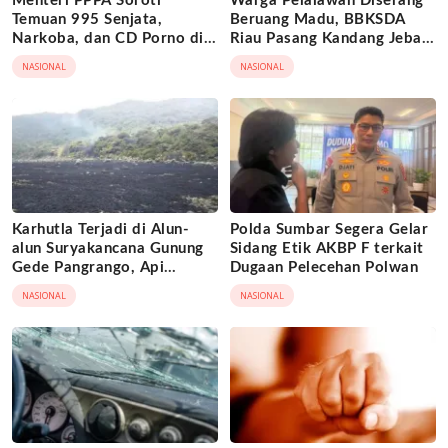
Menteri PPPA Soroti
Warga Pelalawan Diserang
Temuan 995 Senjata,
Beruang Madu, BBKSDA
Narkoba, dan CD Porno di
Riau Pasang Kandang Jebak
Sekolah Jaksel
di Lokasi Kejadian
NASIONAL
NASIONAL
Karhutla Terjadi di Alun-
Polda Sumbar Segera Gelar
alun Suryakancana Gunung
Sidang Etik AKBP F terkait
Gede Pangrango, Api
Dugaan Pelecehan Polwan
Berhasil Dipadamka
NASIONAL
NASIONAL