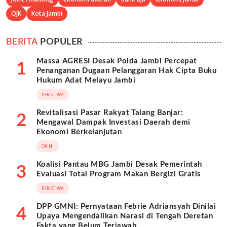
OJK
Kota Jambi
BERITA
POPULER
Massa AGRESI Desak Polda Jambi Percepat
1
Penanganan Dugaan Pelanggaran Hak Cipta Buku
Hukum Adat Melayu Jambi
PERISTIWA
Revitalisasi Pasar Rakyat Talang Banjar:
2
Mengawal Dampak Investasi Daerah demi
Ekonomi Berkelanjutan
OPINI
Koalisi Pantau MBG Jambi Desak Pemerintah
3
Evaluasi Total Program Makan Bergizi Gratis
PERISTIWA
DPP GMNI: Pernyataan Febrie Adriansyah Dinilai
4
Upaya Mengendalikan Narasi di Tengah Deretan
Fakta yang Belum Terjawab