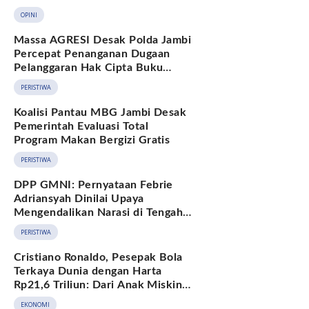
Berkelanjutan
OPINI
Massa AGRESI Desak Polda Jambi
Percepat Penanganan Dugaan
Pelanggaran Hak Cipta Buku
Hukum Adat Melayu Jambi
PERISTIWA
Koalisi Pantau MBG Jambi Desak
Pemerintah Evaluasi Total
Program Makan Bergizi Gratis
PERISTIWA
DPP GMNI: Pernyataan Febrie
Adriansyah Dinilai Upaya
Mengendalikan Narasi di Tengah
Deretan Fakta yang Belum
PERISTIWA
Terjawab
Cristiano Ronaldo, Pesepak Bola
Terkaya Dunia dengan Harta
Rp21,6 Triliun: Dari Anak Miskin
hingga Miliarder
EKONOMI