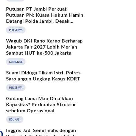
Putusan PT Jambi Perkuat
Putusan PN: Kuasa Hukum Hamin
Datangi Polda Jambi, Desak
Pengusutan Dugaan Penipuan dan
PERISTIWA
Penggelapan BPKB
Wagub DKI Rano Karno Berharap
Jakarta Fair 2027 Lebih Meriah
Sambut HUT ke-500 Jakarta
NASIONAL
Suami Diduga Tikam Istri, Polres
Sarolangun Ungkap Kasus KDRT
PERISTIWA
Gudang Lama Mau Dinaikkan
Kapasitas? Perkuatan Struktur
sebelum Operasional
EDUKASI
Inggris Jadi Semifinalis dengan
0