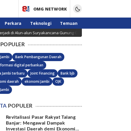
OMG NETWORK
Perkara
Teknologi
Temuan
 Alun-alun Suryakancana Gunung Gede Pangrango, Api Berhasil Dipadamka
POPULER
 Jambi
Bank Pembangunan Daerah
formasi digital perbankan
a Jambi terbaru
Joint Financing
Bank bjb
omi daerah
ekonomi Jambi
OJK
 Jambi
ITA
POPULER
Revitalisasi Pasar Rakyat Talang
Banjar: Mengawal Dampak
Investasi Daerah demi Ekonomi