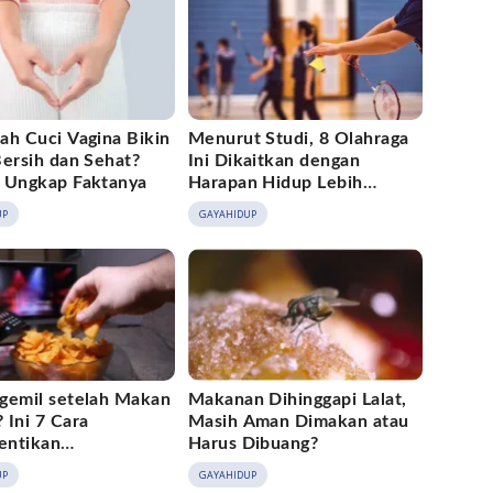
ah Cuci Vagina Bikin
Menurut Studi, 8 Olahraga
Bersih dan Sehat?
Ini Dikaitkan dengan
 Ungkap Faktanya
Harapan Hidup Lebih
Panjang
UP
GAYAHIDUP
gemil setelah Makan
Makanan Dihinggapi Lalat,
 Ini 7 Cara
Masih Aman Dimakan atau
entikan
Harus Dibuang?
aannya
UP
GAYAHIDUP