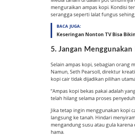
Media tanam di dalam pot umumnya t
menguraikan ampas kopi. Kondisi te
serangga seperti lalat fungus sehi
BACA JUGA:
Keseringan Nonton TV Bisa Biki
5. Jangan Menggunakan 
Selain ampas kopi, sebagian orang m
Namun, Seth Pearsoll, direktur krea
kopi cair tidak dijadikan pilihan utama
“Ampas kopi bekas pakai adalah yan
telah hilang selama proses penyeduha
Jika tetap ingin menggunakan kopi ca
langsung ke tanah. Hindari menyira
mengandung susu atau gula karena
hama.