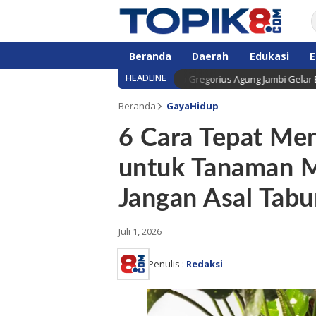
Beranda
Daerah
Edukasi
E
HEADLINE
r Penuh Sukacita, Paroki Santo Gregorius Agung Jambi Gelar Berbagai K
Beranda
GayaHidup
6 Cara Tepat Me
untuk Tanaman M
Jangan Asal Tabu
Juli 1, 2026
Penulis :
Redaksi