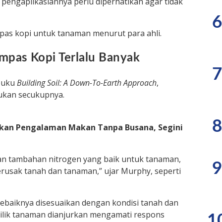
engaplikasiannya perlu diperhatikan agar tidak
6
as kopi untuk tanaman menurut para ahli.
mpas Kopi Terlalu Banyak
7
 buku
Building Soil: A Down-To-Earth Approach
,
ukan secukupnya.
8
arkan Pengalaman Makan Tanpa Busana, Segini
an tambahan nitrogen yang baik untuk tanaman,
9
 merusak tanah dan tanaman,” ujar Murphy, seperti
ebaiknya disesuaikan dengan kondisi tanah dan
ilik tanaman dianjurkan mengamati respons
1