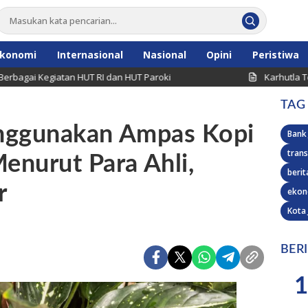
konomi
Internasional
Nasional
Opini
Peristiwa
egiatan HUT RI dan HUT Paroki
Karhutla Terjadi di
TAG
nggunakan Ampas Kopi
Bank
trans
enurut Para Ahli,
berit
r
ekon
Kota
BER
1