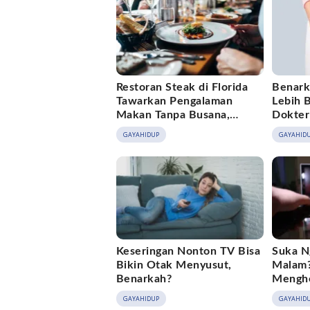
Restoran Steak di Florida
Benark
Tawarkan Pengalaman
Lebih 
Makan Tanpa Busana,
Dokter
Segini Tarifnya
GAYAHIDUP
GAYAHID
Keseringan Nonton TV Bisa
Suka N
Bikin Otak Menyusut,
Malam?
Benarkah?
Mengh
Kebias
GAYAHIDUP
GAYAHID