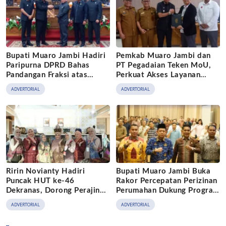
Bupati Muaro Jambi Hadiri
Pemkab Muaro Jambi dan
Paripurna DPRD Bahas
PT Pegadaian Teken MoU,
Pandangan Fraksi atas
Perkuat Akses Layanan
Ranperda
Keuangan bagi Masyarakat
ADVERTORIAL
ADVERTORIAL
Pertanggungjawaban APBD
2025
Ririn Novianty Hadiri
Bupati Muaro Jambi Buka
Puncak HUT ke-46
Rakor Percepatan Perizinan
Dekranas, Dorong Perajin
Perumahan Dukung Program
Muaro Jambi Naik Kelas
3 Juta Rumah
ADVERTORIAL
ADVERTORIAL