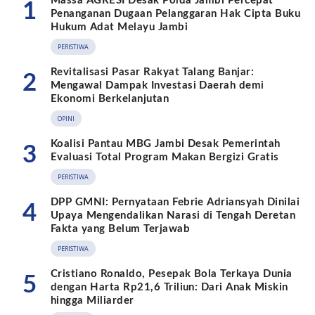
Massa AGRESI Desak Polda Jambi Percepat
1
Penanganan Dugaan Pelanggaran Hak Cipta Buku
Hukum Adat Melayu Jambi
PERISTIWA
Revitalisasi Pasar Rakyat Talang Banjar:
2
Mengawal Dampak Investasi Daerah demi
Ekonomi Berkelanjutan
OPINI
Koalisi Pantau MBG Jambi Desak Pemerintah
3
Evaluasi Total Program Makan Bergizi Gratis
PERISTIWA
DPP GMNI: Pernyataan Febrie Adriansyah Dinilai
4
Upaya Mengendalikan Narasi di Tengah Deretan
Fakta yang Belum Terjawab
PERISTIWA
Cristiano Ronaldo, Pesepak Bola Terkaya Dunia
5
dengan Harta Rp21,6 Triliun: Dari Anak Miskin
hingga Miliarder