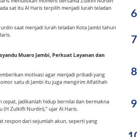
 Haris menuliskan moment bersama Zulkifli Nurdin
da sat itu Al Haris terpilih menjadi lurah teladan
6
Nurdin saat menjadi lurah teladan Kota Jambi tahun
aris.
7
osyandu Muaro Jambi, Perkuat Layanan dan
8
memberikan motivasi agar menjadi pribadi yang
omor satu di Jambi itu juga mengirim Alfatihah
h cepat, jadikanlah hidup bernilai dan bermakna
9
 (H Zulkifli Nurdin),” ujar Al Haris.
 respon dari sejumlah akun, seperti yang
1