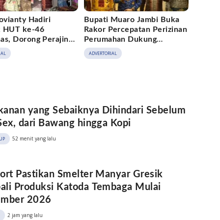
ovianty Hadiri
Bupati Muaro Jambi Buka
 HUT ke-46
Rakor Percepatan Perizinan
as, Dorong Perajin
Perumahan Dukung
Jambi Naik Kelas
Program 3 Juta Rumah
IAL
ADVERTORIAL
anan yang Sebaiknya Dihindari Sebelum
Sex, dari Bawang hingga Kopi
52 menit yang lalu
UP
ort Pastikan Smelter Manyar Gresik
li Produksi Katoda Tembaga Mulai
ember 2026
2 jam yang lalu