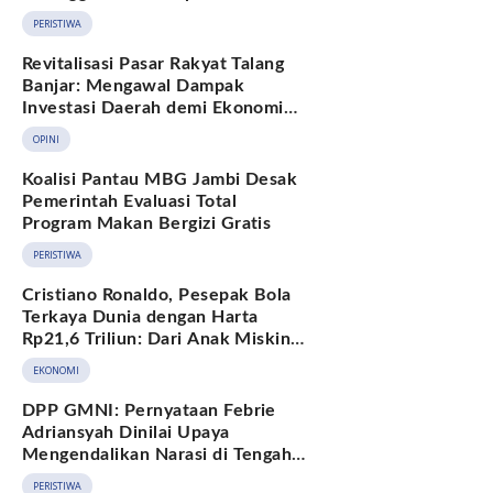
Hukum Adat Melayu Jambi
PERISTIWA
Revitalisasi Pasar Rakyat Talang
Banjar: Mengawal Dampak
Investasi Daerah demi Ekonomi
Berkelanjutan
OPINI
Koalisi Pantau MBG Jambi Desak
Pemerintah Evaluasi Total
Program Makan Bergizi Gratis
PERISTIWA
Cristiano Ronaldo, Pesepak Bola
Terkaya Dunia dengan Harta
Rp21,6 Triliun: Dari Anak Miskin
hingga Miliarder
EKONOMI
DPP GMNI: Pernyataan Febrie
Adriansyah Dinilai Upaya
Mengendalikan Narasi di Tengah
Deretan Fakta yang Belum
PERISTIWA