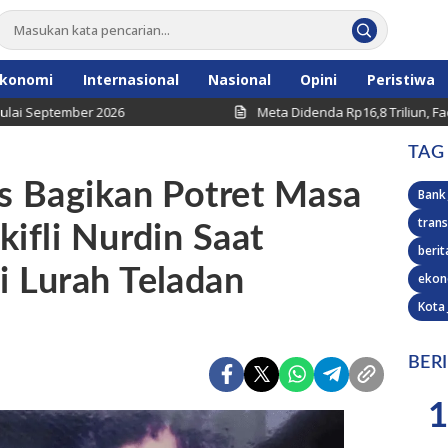
konomi
Internasional
Nasional
Opini
Peristiwa
ember 2026
Meta Didenda Rp16,8 Triliun, Facebook 
TAG
s Bagikan Potret Masa
Bank
trans
kifli Nurdin Saat
berit
 Lurah Teladan
ekon
Kota
BER
1