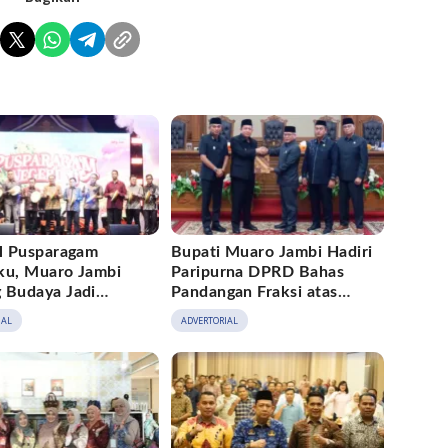
al Pusparagam
Bupati Muaro Jambi Hadiri
ku, Muaro Jambi
Paripurna DPRD Bahas
 Budaya Jadi
Pandangan Fraksi atas
rak Ekonomi Kreatif
Ranperda
IAL
ADVERTORIAL
Pertanggungjawaban APBD
2025