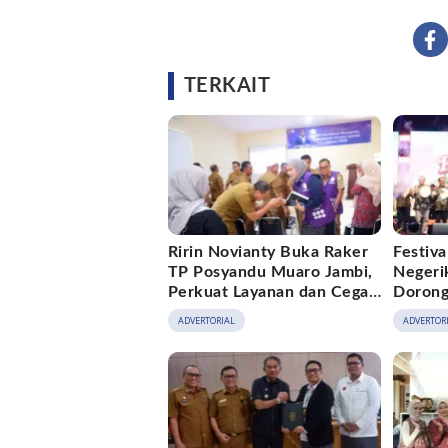
TERKAIT
Ririn Novianty Buka Raker
Festiv
TP Posyandu Muaro Jambi,
Negeri
Perkuat Layanan dan Cegah
Dorong
Stunting
Pengge
ADVERTORIAL
ADVERTOR