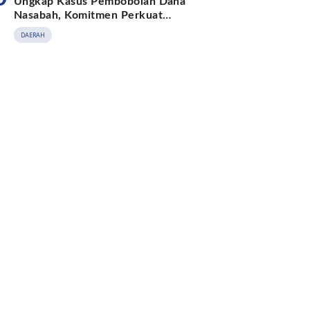
Ungkap Kasus Pembobolan Dana
Nasabah, Komitmen Perkuat
Keamanan Digital
DAERAH