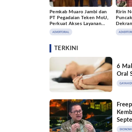
Pemkab Muaro Jambi dan
Ririn N
PT Pegadaian Teken MoU,
Puncak
Perkuat Akses Layanan
Dekran
Keuangan bagi Masyarakat
Muaro 
ADVERTORIAL
ADVERTOR
TERKINI
6 Mak
Oral 
GAYAHID
Freep
Kemba
Sept
EKONOMI