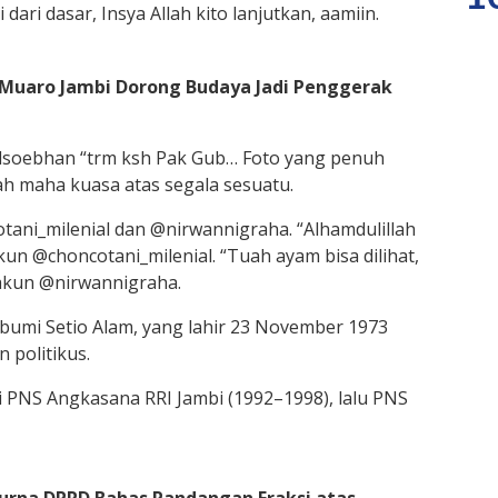
dari dasar, Insya Allah kito lanjutkan, aamiin.
 Muaro Jambi Dorong Budaya Jadi Penggerak
dsoebhan “trm ksh Pak Gub… Foto yang penuh
ah maha kuasa atas segala sesuatu.
tani_milenial dan @nirwannigraha. “Alhamdulillah
 akun @choncotani_milenial. “Tuah ayam bisa dilihat,
 akun @nirwannigraha.
bumi Setio Alam, yang lahir 23 November 1973
 politikus.
ai PNS Angkasana RRI Jambi (1992–1998), lalu PNS