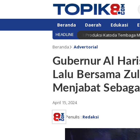
Beranda
Daerah
Edukasi
E
HEADLINE
kan Smelter Manyar Gresik Kembali Produksi Katoda Tembaga Mulai Sept
Beranda
Advertorial
Gubernur Al Hari
Lalu Bersama Zul
Menjabat Sebagai
April 15, 2024
Penulis :
Redaksi