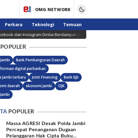
OMG NETWORK
Perkara
Teknologi
Temuan
dan Instagram Dinilai Berdampak pada Kesehatan Mental Anak
POPULER
 Jambi
Bank Pembangunan Daerah
formasi digital perbankan
a Jambi terbaru
Joint Financing
Bank bjb
omi daerah
ekonomi Jambi
OJK
 Jambi
ITA
POPULER
Massa AGRESI Desak Polda Jambi
Percepat Penanganan Dugaan
Pelanggaran Hak Cipta Buku