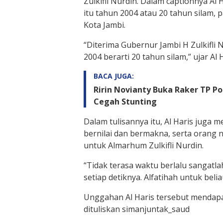
Zulkifli Nurdin. Dalam captionnya Al
itu tahun 2004 atau 20 tahun silam, pa
Kota Jambi.
“Diterima Gubernur Jambi H Zulkifli 
2004 berarti 20 tahun silam,” ujar Al H
BACA JUGA:
Ririn Novianty Buka Raker TP P
Cegah Stunting
Dalam tulisannya itu, Al Haris juga 
bernilai dan bermakna, serta orang n
untuk Almarhum Zulkifli Nurdin.
“Tidak terasa waktu berlalu sangatla
setiap detiknya. Alfatihah untuk beliau
Unggahan Al Haris tersebut mendapat
dituliskan simanjuntak_saud