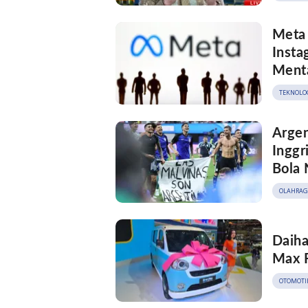
Meta 
Insta
Ment
TEKNOLO
Argen
Inggr
Bola 
OLAHRAG
Daiha
Max R
OTOMOTI