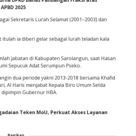
purna DPRD Bahas Pandangan Fraksi atas
 APBD 2025
bagai Sekretaris Lurah Selamat (2001–2003) dan
tulah ia diberi gelar sebagai lurah teladan kala
jumlah jabatan di Kabupaten Sarolangun, saat Hasan
 bumi Sepucuk Adat Serumpun Pseko.
angin dua periode yakni 2013-2018 bersama Khafid
i, Al Haris menjabat Kepala Biro Umum Setda
bi dipimpin Gubernur HBA.
gadaian Teken MoU, Perkuat Akses Layanan
Bagikan