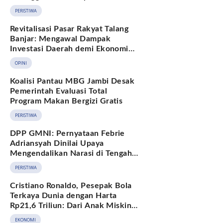
Hukum Adat Melayu Jambi
PERISTIWA
Revitalisasi Pasar Rakyat Talang
Banjar: Mengawal Dampak
Investasi Daerah demi Ekonomi
Berkelanjutan
OPINI
Koalisi Pantau MBG Jambi Desak
Pemerintah Evaluasi Total
Program Makan Bergizi Gratis
PERISTIWA
DPP GMNI: Pernyataan Febrie
Adriansyah Dinilai Upaya
Mengendalikan Narasi di Tengah
Deretan Fakta yang Belum
PERISTIWA
Terjawab
Cristiano Ronaldo, Pesepak Bola
Terkaya Dunia dengan Harta
Rp21,6 Triliun: Dari Anak Miskin
hingga Miliarder
EKONOMI