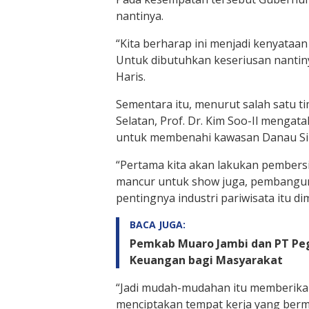
nantinya.
“Kita berharap ini menjadi kenyataan 
Untuk dibutuhkan keseriusan nantiny
Haris.
Sementara itu, menurut salah satu t
Selatan, Prof. Dr. Kim Soo-Il menga
untuk membenahi kawasan Danau Sipi
“Pertama kita akan lakukan pembersi
mancur untuk show juga, pembanguna
pentingnya industri pariwisata itu d
BACA JUGA:
Pemkab Muaro Jambi dan PT Pe
Keuangan bagi Masyarakat
“Jadi mudah-mudahan itu memberik
menciptakan tempat kerja yang bermu