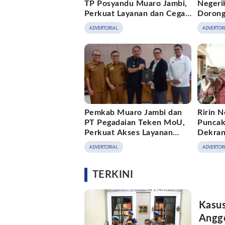
TP Posyandu Muaro Jambi,
Negeri
Perkuat Layanan dan Cegah
Dorong
Stunting
Pengge
ADVERTORIAL
ADVERTOR
Pemkab Muaro Jambi dan
Ririn N
PT Pegadaian Teken MoU,
Puncak
Perkuat Akses Layanan
Dekran
Keuangan bagi Masyarakat
Muaro 
ADVERTORIAL
ADVERTOR
TERKINI
Kasus
Anggo