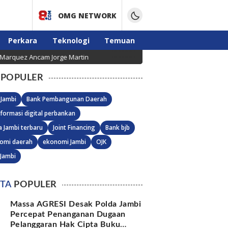
OMG NETWORK
Perkara
Teknologi
Temuan
ncam Jorge Martin
Agustus-September Penuh Sukacit
POPULER
 Jambi
Bank Pembangunan Daerah
formasi digital perbankan
a Jambi terbaru
Joint Financing
Bank bjb
omi daerah
ekonomi Jambi
OJK
 Jambi
ITA
POPULER
Massa AGRESI Desak Polda Jambi
Percepat Penanganan Dugaan
Pelanggaran Hak Cipta Buku