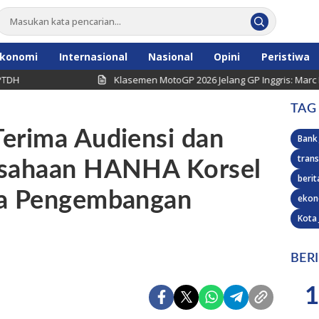
konomi
Internasional
Nasional
Opini
Peristiwa
Klasemen MotoGP 2026 Jelang GP Inggris: Marc Marquez A
TAG
erima Audiensi dan
Bank
trans
usahaan HANHA Korsel
berit
ma Pengembangan
ekon
Kota
BER
1