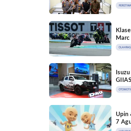
PERISTIW
Klase
Marc
OLAHRAG
Isuzu
GIIAS
OTOMOTI
Upin 
7 Agu