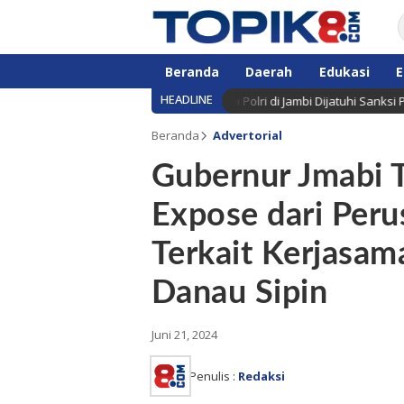
Beranda
Daerah
Edukasi
E
HEADLINE
nya Brigadir EWS, Lima Anggota Polri di Jambi Dijatuhi Sanksi PTDH
Beranda
Advertorial
Gubernur Jmabi T
Expose dari Per
Terkait Kerjasa
Danau Sipin
Juni 21, 2024
Penulis :
Redaksi