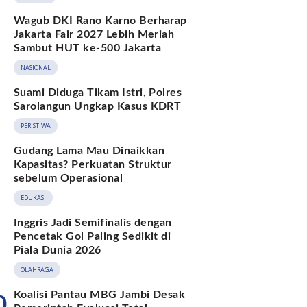
Wagub DKI Rano Karno Berharap
Jakarta Fair 2027 Lebih Meriah
Sambut HUT ke-500 Jakarta
NASIONAL
Suami Diduga Tikam Istri, Polres
Sarolangun Ungkap Kasus KDRT
PERISTIWA
Gudang Lama Mau Dinaikkan
Kapasitas? Perkuatan Struktur
sebelum Operasional
EDUKASI
Inggris Jadi Semifinalis dengan
Pencetak Gol Paling Sedikit di
Piala Dunia 2026
OLAHRAGA
Koalisi Pantau MBG Jambi Desak
0