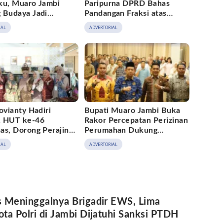
ku, Muaro Jambi
Paripurna DPRD Bahas
 Budaya Jadi
Pandangan Fraksi atas
rak Ekonomi Kreatif
Ranperda
IAL
ADVERTORIAL
Pertanggungjawaban APBD
2025
ovianty Hadiri
Bupati Muaro Jambi Buka
 HUT ke-46
Rakor Percepatan Perizinan
as, Dorong Perajin
Perumahan Dukung
Jambi Naik Kelas
Program 3 Juta Rumah
IAL
ADVERTORIAL
 Meninggalnya Brigadir EWS, Lima
ta Polri di Jambi Dijatuhi Sanksi PTDH