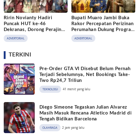
Ririn Novianty Hadiri
Bupati Muaro Jambi Buka
Puncak HUT ke-46
Rakor Percepatan Perizinan
Dekranas, Dorong Perajin
Perumahan Dukung Program
Muaro Jambi Naik Kelas
3 Juta Rumah
ADVERTORIAL
ADVERTORIAL
TERKINI
Pre-Order GTA VI Disebut Belum Pernah
Terjadi Sebelumnya, Net Bookings Take-
Two Rp24,7 Triliun
41 menit yang lalu
TEKNOLOGI
Diego Simeone Tegaskan Julian Alvarez
Masih Masuk Rencana Atletico Madrid di
Tengah Bidikan Barcelona
2 jam yang lalu
OLAHRAGA