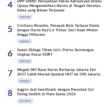
DPP GMNI: Pernyataan Febrie Adriansyah Dinilai
4
Upaya Mengendalikan Narasi di Tengah Deretan
Fakta yang Belum Terjawab
PERISTIWA
Cristiano Ronaldo, Pesepak Bola Terkaya Dunia
5
dengan Harta Rp21,6 Triliun: Dari Anak Miskin
hingga Miliarder
EKONOMI
Suami Diduga Tikam Istri, Polres Sarolangun
6
Ungkap Kasus KDRT
PERISTIWA
Wagub DKI Rano Karno Berharap Jakarta Fair
7
2027 Lebih Meriah Sambut HUT ke-500 Jakarta
NASIONAL
Inggris Jadi Semifinalis dengan Pencetak Gol
8
Paling Sedikit di Piala Dunia 2026
OLAHRAGA