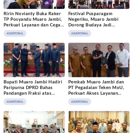
Ririn Novianty Buka Raker
Festival Pusparagam
TP Posyandu Muaro Jambi,
Negeriku, Muaro Jambi
Perkuat Layanan dan Cegah
Dorong Budaya Jadi
Stunting
Penggerak Ekonomi Kreatif
ADVERTORIAL
ADVERTORIAL
Bupati Muaro Jambi Hadiri
Pemkab Muaro Jambi dan
Paripurna DPRD Bahas
PT Pegadaian Teken MoU,
Pandangan Fraksi atas
Perkuat Akses Layanan
Ranperda
Keuangan bagi Masyarakat
ADVERTORIAL
ADVERTORIAL
Pertanggungjawaban APBD
2025