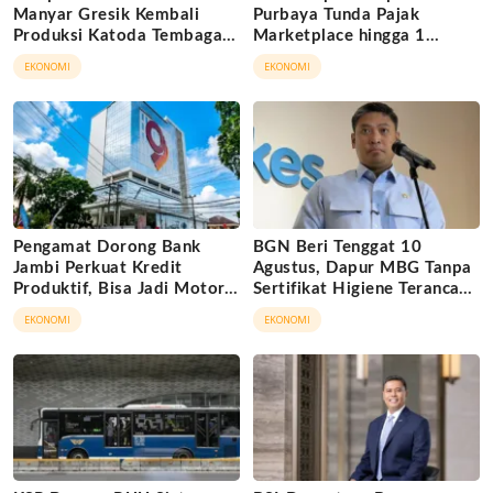
Manyar Gresik Kembali
Purbaya Tunda Pajak
Produksi Katoda Tembaga
Marketplace hingga 1
Mulai September 2026
November 2026
EKONOMI
EKONOMI
Pengamat Dorong Bank
BGN Beri Tenggat 10
Jambi Perkuat Kredit
Agustus, Dapur MBG Tanpa
Produktif, Bisa Jadi Motor
Sertifikat Higiene Terancam
Ekonomi Daerah
Tutup Permanen
EKONOMI
EKONOMI