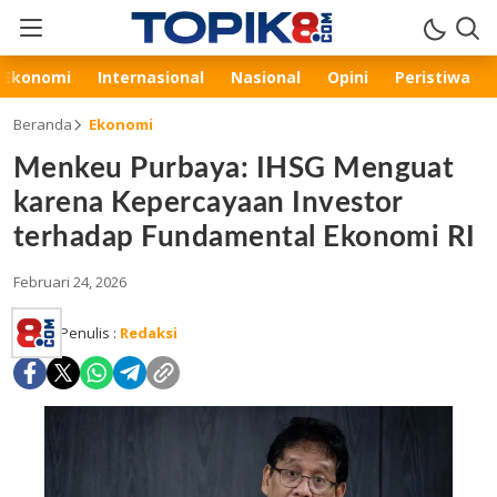
Ekonomi
Internasional
Nasional
Opini
Peristiwa
Beranda
Ekonomi
Menkeu Purbaya: IHSG Menguat
karena Kepercayaan Investor
terhadap Fundamental Ekonomi RI
Februari 24, 2026
Penulis :
Redaksi