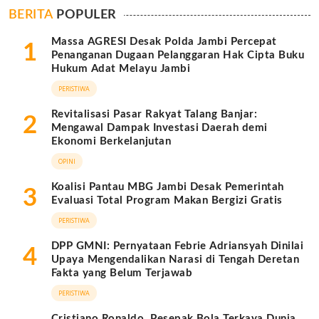
BERITA
POPULER
Massa AGRESI Desak Polda Jambi Percepat
1
Penanganan Dugaan Pelanggaran Hak Cipta Buku
Hukum Adat Melayu Jambi
PERISTIWA
Revitalisasi Pasar Rakyat Talang Banjar:
2
Mengawal Dampak Investasi Daerah demi
Ekonomi Berkelanjutan
OPINI
Koalisi Pantau MBG Jambi Desak Pemerintah
3
Evaluasi Total Program Makan Bergizi Gratis
PERISTIWA
DPP GMNI: Pernyataan Febrie Adriansyah Dinilai
4
Upaya Mengendalikan Narasi di Tengah Deretan
Fakta yang Belum Terjawab
PERISTIWA
Cristiano Ronaldo, Pesepak Bola Terkaya Dunia