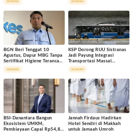
EKONOMI
EKONOMI
BGN Beri Tenggat 10
KSP Dorong RUU Sistranas
Agustus, Dapur MBG Tanpa
Jadi Payung Integrasi
Sertifikat Higiene Terancam
Transportasi Massal
Tutup Permanen
Indonesia
EKONOMI
EKONOMI
BSI-Danantara Bangun
Jannah Firdaus Hadirkan
Ekosistem UMKM,
Hotel Sendiri di Makkah
Pembiayaan Capai Rp54,80
untuk Jamaah Umroh