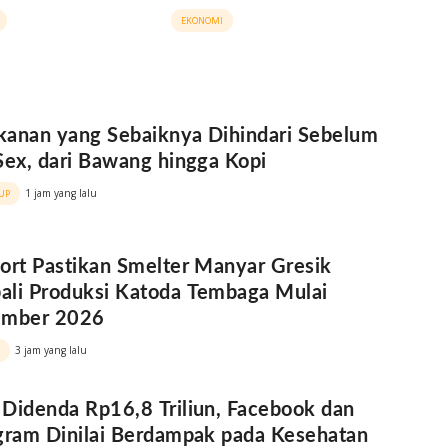
sia
Triliun
EKONOMI
anan yang Sebaiknya Dihindari Sebelum
Sex, dari Bawang hingga Kopi
1 jam yang lalu
UP
ort Pastikan Smelter Manyar Gresik
li Produksi Katoda Tembaga Mulai
ember 2026
3 jam yang lalu
Didenda Rp16,8 Triliun, Facebook dan
gram Dinilai Berdampak pada Kesehatan