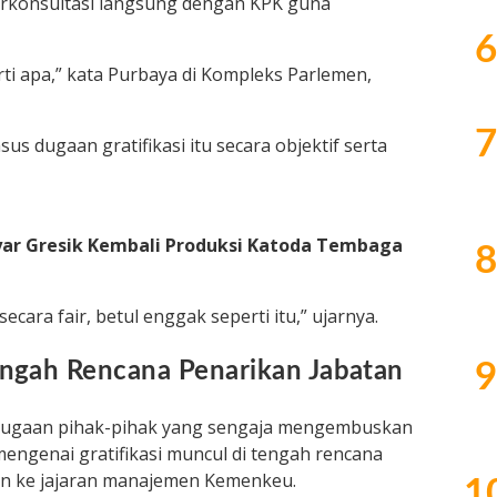
rkonsultasi langsung dengan KPK guna
6
rti apa,” kata Purbaya di Kompleks Parlemen,
7
us dugaan gratifikasi itu secara objektif serta
yar Gresik Kembali Produksi Katoda Tembaga
8
secara fair, betul enggak seperti itu,” ujarnya.
engah Rencana Penarikan Jabatan
9
dugaan pihak-pihak yang sengaja mengembuskan
mengenai gratifikasi muncul di tengah rencana
an ke jajaran manajemen Kemenkeu.
1