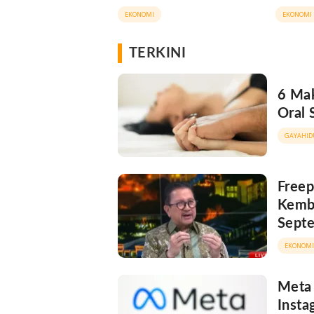
Tutup Permanen
Indone
EKONOMI
EKONOMI
TERKINI
6 Mak
Oral 
GAYAHID
Freep
Kemba
Sept
EKONOMI
Meta 
Insta