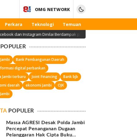
OMG NETWORK
Perkara
Teknologi
Temuan
an Instagram Dinilai Berdampak pada Kesehatan Mental Anak
POPULER
 Jambi
Bank Pembangunan Daerah
formasi digital perbankan
a Jambi terbaru
Joint Financing
Bank bjb
omi daerah
ekonomi Jambi
OJK
 Jambi
ITA
POPULER
Massa AGRESI Desak Polda Jambi
Percepat Penanganan Dugaan
Pelanggaran Hak Cipta Buku