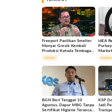
Freeport Pastikan Smelter
idEA R
Manyar Gresik Kembali
Purbay
Produksi Katoda Tembaga
Market
Mulai September 2026
Novem
EKONOMI
EKONOMI
BGN Beri Tenggat 10
KSP Do
Agustus, Dapur MBG Tanpa
Jadi Pa
Sertifikat Higiene Terancam
Transp