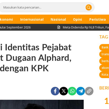
konomi
Internasional
Nasional
Opini
Peristiwa
ember 2026
Meta Didenda Rp16,8 Triliun, Facebook d
TAG
 Identitas Pejabat
Bank
trans
t Dugaan Alphard,
berit
 dengan KPK
ekon
Kota
BER
1