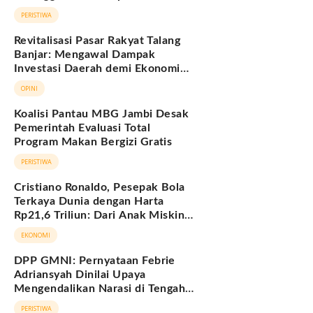
Hukum Adat Melayu Jambi
PERISTIWA
Revitalisasi Pasar Rakyat Talang
Banjar: Mengawal Dampak
Investasi Daerah demi Ekonomi
Berkelanjutan
OPINI
Koalisi Pantau MBG Jambi Desak
Pemerintah Evaluasi Total
Program Makan Bergizi Gratis
PERISTIWA
Cristiano Ronaldo, Pesepak Bola
Terkaya Dunia dengan Harta
Rp21,6 Triliun: Dari Anak Miskin
hingga Miliarder
EKONOMI
DPP GMNI: Pernyataan Febrie
Adriansyah Dinilai Upaya
Mengendalikan Narasi di Tengah
Deretan Fakta yang Belum
PERISTIWA