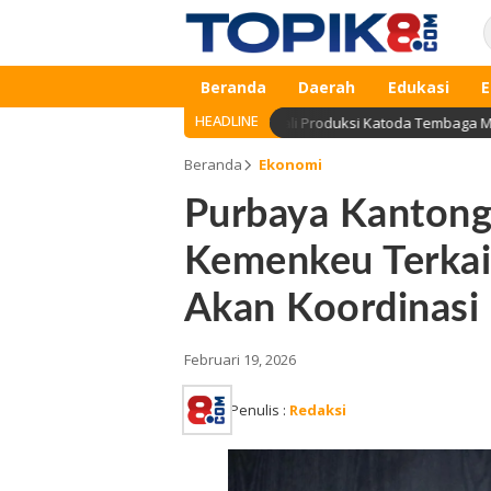
Beranda
Daerah
Edukasi
E
HEADLINE
kan Smelter Manyar Gresik Kembali Produksi Katoda Tembaga Mulai Sept
Beranda
Ekonomi
Purbaya Kantongi
Kemenkeu Terkai
Akan Koordinasi
Februari 19, 2026
Penulis :
Redaksi