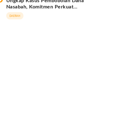
Ungkap Kasus Pembobolan Dana
Nasabah, Komitmen Perkuat
Keamanan Digital
DAERAH