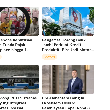
espons Keputusan
Pengamat Dorong Bank
a Tunda Pajak
Jambi Perkuat Kredit
place hingga 1
Produktif, Bisa Jadi Motor
ber 2026
Ekonomi Daerah
EKONOMI
rong RUU Sistranas
BSI-Danantara Bangun
yung Integrasi
Ekosistem UMKM,
ortasi Massal
Pembiayaan Capai Rp54,80