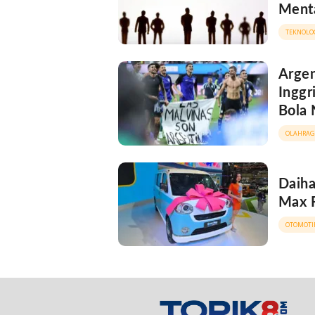
Ment
TEKNOLO
Argen
Inggr
Bola 
OLAHRAG
Daiha
Max R
OTOMOTI