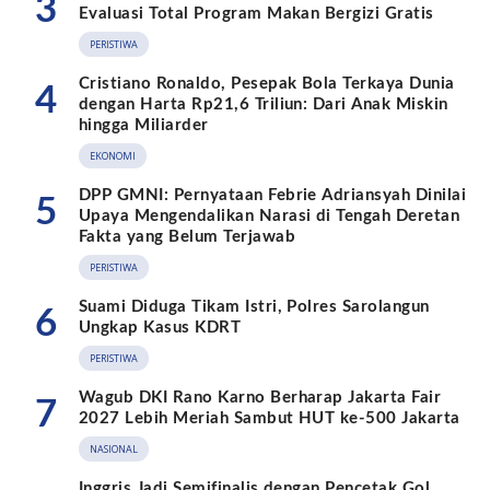
3
Evaluasi Total Program Makan Bergizi Gratis
PERISTIWA
Cristiano Ronaldo, Pesepak Bola Terkaya Dunia
4
dengan Harta Rp21,6 Triliun: Dari Anak Miskin
hingga Miliarder
EKONOMI
DPP GMNI: Pernyataan Febrie Adriansyah Dinilai
5
Upaya Mengendalikan Narasi di Tengah Deretan
Fakta yang Belum Terjawab
PERISTIWA
Suami Diduga Tikam Istri, Polres Sarolangun
6
Ungkap Kasus KDRT
PERISTIWA
Wagub DKI Rano Karno Berharap Jakarta Fair
7
2027 Lebih Meriah Sambut HUT ke-500 Jakarta
NASIONAL
Inggris Jadi Semifinalis dengan Pencetak Gol