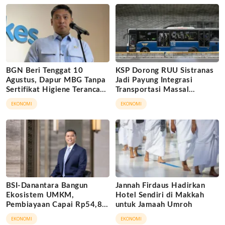
BGN Beri Tenggat 10
KSP Dorong RUU Sistranas
Agustus, Dapur MBG Tanpa
Jadi Payung Integrasi
Sertifikat Higiene Terancam
Transportasi Massal
Tutup Permanen
Indonesia
EKONOMI
EKONOMI
BSI-Danantara Bangun
Jannah Firdaus Hadirkan
Ekosistem UMKM,
Hotel Sendiri di Makkah
Pembiayaan Capai Rp54,80
untuk Jamaah Umroh
Triliun
EKONOMI
EKONOMI