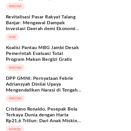
Hukum Adat Melayu Jambi
PERISTIWA
Revitalisasi Pasar Rakyat Talang
Banjar: Mengawal Dampak
Investasi Daerah demi Ekonomi
Berkelanjutan
OPINI
Koalisi Pantau MBG Jambi Desak
Pemerintah Evaluasi Total
Program Makan Bergizi Gratis
PERISTIWA
DPP GMNI: Pernyataan Febrie
Adriansyah Dinilai Upaya
Mengendalikan Narasi di Tengah
Deretan Fakta yang Belum
PERISTIWA
Terjawab
Cristiano Ronaldo, Pesepak Bola
Terkaya Dunia dengan Harta
Rp21,6 Triliun: Dari Anak Miskin
hingga Miliarder
EKONOMI