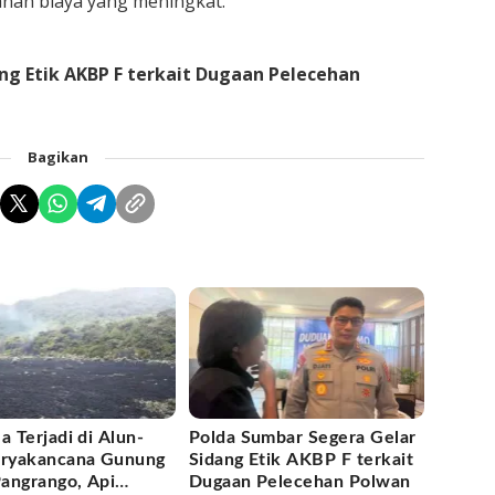
kanan biaya yang meningkat.
ng Etik AKBP F terkait Dugaan Pelecehan
Bagikan
a Terjadi di Alun-
Polda Sumbar Segera Gelar
uryakancana Gunung
Sidang Etik AKBP F terkait
angrango, Api
Dugaan Pelecehan Polwan