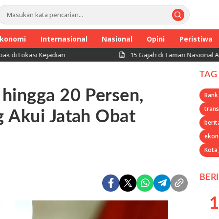
konomi
Internasional
Nasional
Opini
Peristiwa
asi Kejadian
15 Gajah di Taman Nasional Amboseli 
TAG
hingga 20 Persen,
Bank
trans
 Akui Jatah Obat
berit
ekon
Kota
BER
1