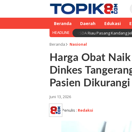
Beranda
Daerah
Edukasi
E
HEADLINE
awan Diserang Beruang Madu, BBKSDA Riau Pasang Kandang Jebak di Lok
Beranda
Nasional
Harga Obat Naik 
Dinkes Tangerang
Pasien Dikurangi
Juni 13, 2026
Penulis :
Redaksi