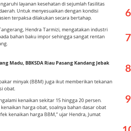
garuhi layanan kesehatan di sejumlah fasilitas
 daerah. Untuk menyesuaikan dengan kondisi
6
sien terpaksa dilakukan secara bertahap.
angerang, Hendra Tarmizi, mengatakan industri
7
pada bahan baku impor sehingga sangat rentan
ang.
ang Madu, BBKSDA Riau Pasang Kandang Jebak
8
bakar minyak (BBM) juga ikut memberikan tekanan
i obat.
9
ngalami kenaikan sekitar 15 hingga 20 persen.
 kenaikan harga obat, soalnya bahan dasar obat
efek kenaikan harga BBM,” ujar Hendra, Jumat
1