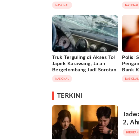
di Lokasi Kejadian
Berhas
NASIONAL
NASIONAL
Truk Terguling di Akses Tol
Polisi 
Japek Karawang, Jalan
Pengan
Bergelombang Jadi Sorotan
Bank Ke
NASIONAL
NASIONAL
TERKINI
Jadwa
2, Ah
HIBURAN