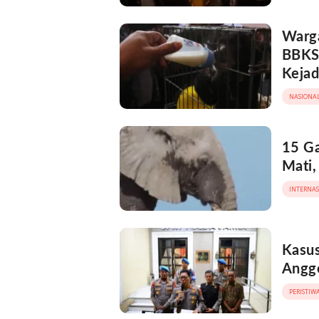
Warg
BBKSD
Kejad
NASIONA
15 Ga
Mati,
INTERNA
Kasus
Anggo
PERISTIW