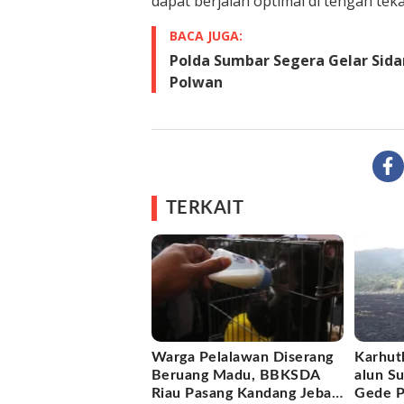
dapat berjalan optimal di tengah te
BACA JUGA:
Polda Sumbar Segera Gelar Sida
Polwan
TERKAIT
Warga Pelalawan Diserang
Karhutl
Beruang Madu, BBKSDA
alun S
Riau Pasang Kandang Jebak
Gede P