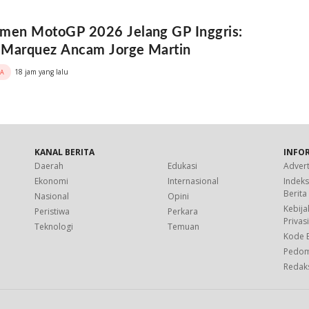
men MotoGP 2026 Jelang GP Inggris:
 Marquez Ancam Jorge Martin
18 jam yang lalu
A
KANAL BERITA
INFO
Daerah
Edukasi
Advert
Ekonomi
Internasional
Indek
Berita
Nasional
Opini
Kebija
Peristiwa
Perkara
Privas
Teknologi
Temuan
Kode E
Pedo
Redak