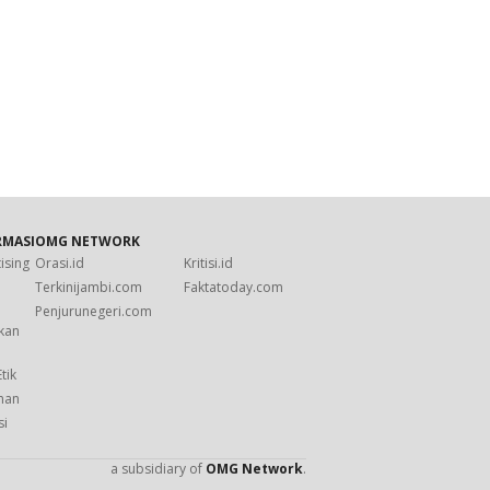
RMASI
OMG NETWORK
ising
Orasi.id
Kritisi.id
s
Terkinijambi.com
Faktatoday.com
Penjurunegeri.com
kan
i
tik
man
si
a subsidiary of
OMG Network
.