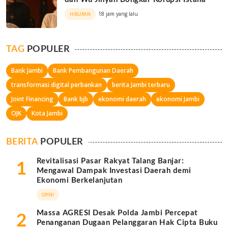
18 jam yang lalu
HIBURAN
TAG
POPULER
Bank Jambi
Bank Pembangunan Daerah
transformasi digital perbankan
berita Jambi terbaru
Joint Financing
Bank bjb
ekonomi daerah
ekonomi Jambi
OJK
Kota Jambi
BERITA
POPULER
Revitalisasi Pasar Rakyat Talang Banjar:
1
Mengawal Dampak Investasi Daerah demi
Ekonomi Berkelanjutan
OPINI
Massa AGRESI Desak Polda Jambi Percepat
2
Penanganan Dugaan Pelanggaran Hak Cipta Buku