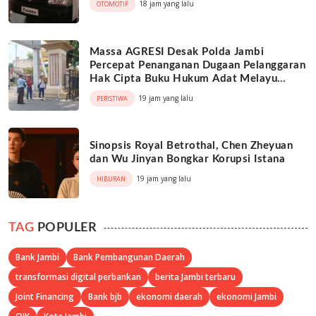
18 jam yang lalu
OTOMOTIF
Massa AGRESI Desak Polda Jambi
Percepat Penanganan Dugaan Pelanggaran
Hak Cipta Buku Hukum Adat Melayu
Jambi
19 jam yang lalu
PERISTIWA
Sinopsis Royal Betrothal, Chen Zheyuan
dan Wu Jinyan Bongkar Korupsi Istana
19 jam yang lalu
HIBURAN
TAG
POPULER
Bank Jambi
Bank Pembangunan Daerah
transformasi digital perbankan
berita Jambi terbaru
Joint Financing
Bank bjb
ekonomi daerah
ekonomi Jambi