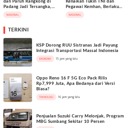
dan Paruh Rangkong di
Kenaikan Tukin TNI dan
Padang Jadi Tersangka,
Pegawai Kemhan, Berlaku
Terancam 15 Tahun Penjara
Lewat Perpres Baru
NASIONAL
NASIONAL
TERKINI
KSP Dorong RUU Sistranas Jadi Payung
Integrasi Transportasi Massal Indonesia
15 jam yang lalu
EKONOMI
Oppo Reno 16 F 5G Eco Pack Rilis
Rp7,999 Juta, Apa Bedanya dari Versi
Biasa?
16 jam yang lalu
TEKNOLOGI
Penjualan Suzuki Carry Melonjak, Program
MBG Sumbang Sekitar 10 Persen