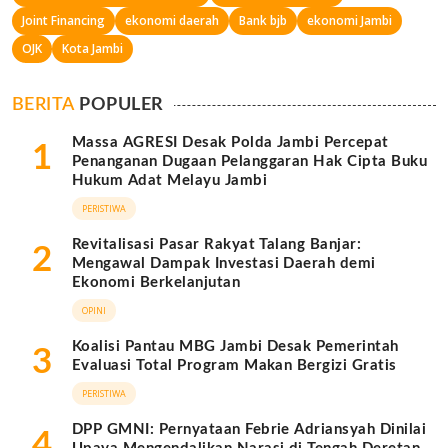
Joint Financing
ekonomi daerah
Bank bjb
ekonomi Jambi
OJK
Kota Jambi
BERITA
POPULER
Massa AGRESI Desak Polda Jambi Percepat
1
Penanganan Dugaan Pelanggaran Hak Cipta Buku
Hukum Adat Melayu Jambi
PERISTIWA
Revitalisasi Pasar Rakyat Talang Banjar:
2
Mengawal Dampak Investasi Daerah demi
Ekonomi Berkelanjutan
OPINI
Koalisi Pantau MBG Jambi Desak Pemerintah
3
Evaluasi Total Program Makan Bergizi Gratis
PERISTIWA
DPP GMNI: Pernyataan Febrie Adriansyah Dinilai
4