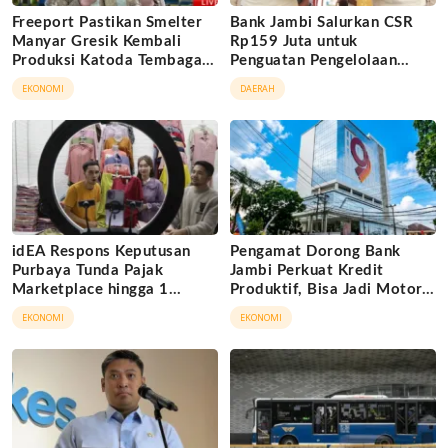
Freeport Pastikan Smelter
Bank Jambi Salurkan CSR
Manyar Gresik Kembali
Rp159 Juta untuk
Produksi Katoda Tembaga
Penguatan Pengelolaan
Mulai September 2026
Sampah di Tanjung Jabung
EKONOMI
DAERAH
Barat
idEA Respons Keputusan
Pengamat Dorong Bank
Purbaya Tunda Pajak
Jambi Perkuat Kredit
Marketplace hingga 1
Produktif, Bisa Jadi Motor
November 2026
Ekonomi Daerah
EKONOMI
EKONOMI