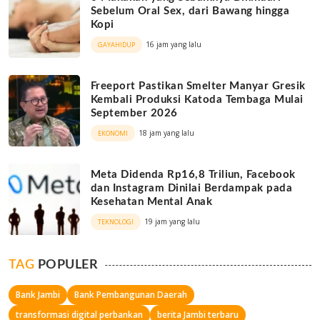
Sebelum Oral Sex, dari Bawang hingga
Kopi
16 jam yang lalu
GAYAHIDUP
Freeport Pastikan Smelter Manyar Gresik
Kembali Produksi Katoda Tembaga Mulai
September 2026
18 jam yang lalu
EKONOMI
Meta Didenda Rp16,8 Triliun, Facebook
dan Instagram Dinilai Berdampak pada
Kesehatan Mental Anak
19 jam yang lalu
TEKNOLOGI
TAG
POPULER
Bank Jambi
Bank Pembangunan Daerah
transformasi digital perbankan
berita Jambi terbaru