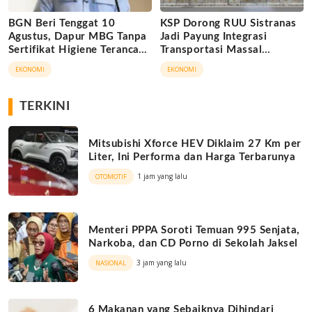
BGN Beri Tenggat 10
KSP Dorong RUU Sistranas
Agustus, Dapur MBG Tanpa
Jadi Payung Integrasi
Sertifikat Higiene Terancam
Transportasi Massal
Tutup Permanen
Indonesia
EKONOMI
EKONOMI
TERKINI
Mitsubishi Xforce HEV Diklaim 27 Km per
Liter, Ini Performa dan Harga Terbarunya
1 jam yang lalu
OTOMOTIF
Menteri PPPA Soroti Temuan 995 Senjata,
Narkoba, dan CD Porno di Sekolah Jaksel
3 jam yang lalu
NASIONAL
6 Makanan yang Sebaiknya Dihindari