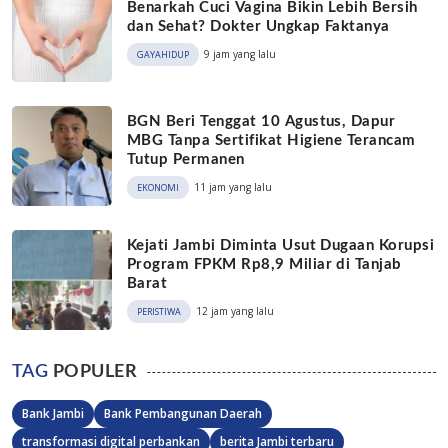
Benarkah Cuci Vagina Bikin Lebih Bersih
dan Sehat? Dokter Ungkap Faktanya
9 jam yang lalu
GAYAHIDUP
BGN Beri Tenggat 10 Agustus, Dapur
MBG Tanpa Sertifikat Higiene Terancam
Tutup Permanen
11 jam yang lalu
EKONOMI
Kejati Jambi Diminta Usut Dugaan Korupsi
Program FPKM Rp8,9 Miliar di Tanjab
Barat
12 jam yang lalu
PERISTIWA
TAG
POPULER
Bank Jambi
Bank Pembangunan Daerah
transformasi digital perbankan
berita Jambi terbaru