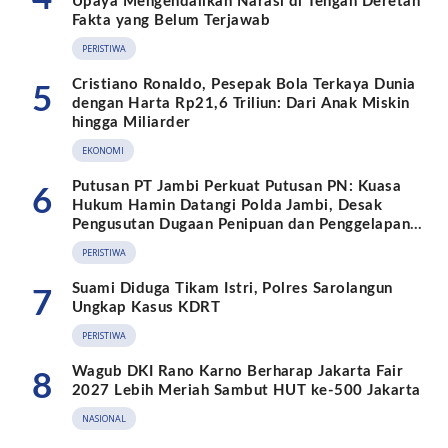
Upaya Mengendalikan Narasi di Tengah Deretan
Fakta yang Belum Terjawab
PERISTIWA
Cristiano Ronaldo, Pesepak Bola Terkaya Dunia
5
dengan Harta Rp21,6 Triliun: Dari Anak Miskin
hingga Miliarder
EKONOMI
Putusan PT Jambi Perkuat Putusan PN: Kuasa
6
Hukum Hamin Datangi Polda Jambi, Desak
Pengusutan Dugaan Penipuan dan Penggelapan
BPKB
PERISTIWA
Suami Diduga Tikam Istri, Polres Sarolangun
7
Ungkap Kasus KDRT
PERISTIWA
Wagub DKI Rano Karno Berharap Jakarta Fair
8
2027 Lebih Meriah Sambut HUT ke-500 Jakarta
NASIONAL