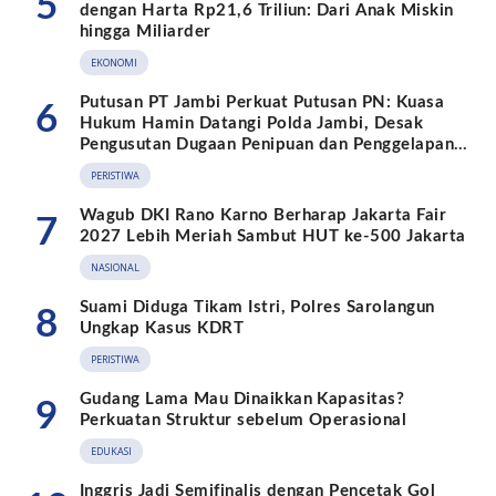
5
dengan Harta Rp21,6 Triliun: Dari Anak Miskin
hingga Miliarder
EKONOMI
Putusan PT Jambi Perkuat Putusan PN: Kuasa
6
Hukum Hamin Datangi Polda Jambi, Desak
Pengusutan Dugaan Penipuan dan Penggelapan
BPKB
PERISTIWA
Wagub DKI Rano Karno Berharap Jakarta Fair
7
2027 Lebih Meriah Sambut HUT ke-500 Jakarta
NASIONAL
Suami Diduga Tikam Istri, Polres Sarolangun
8
Ungkap Kasus KDRT
PERISTIWA
Gudang Lama Mau Dinaikkan Kapasitas?
9
Perkuatan Struktur sebelum Operasional
EDUKASI
Inggris Jadi Semifinalis dengan Pencetak Gol