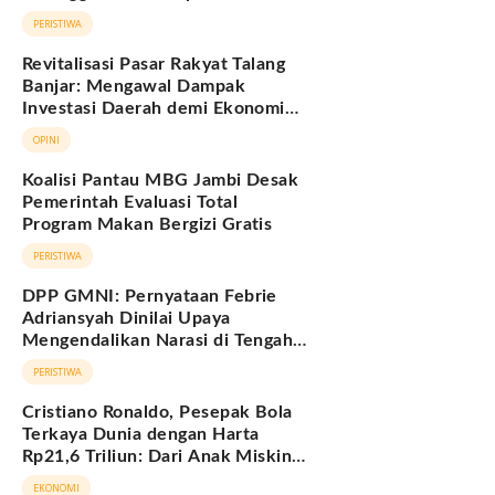
Hukum Adat Melayu Jambi
PERISTIWA
Revitalisasi Pasar Rakyat Talang
Banjar: Mengawal Dampak
Investasi Daerah demi Ekonomi
Berkelanjutan
OPINI
Koalisi Pantau MBG Jambi Desak
Pemerintah Evaluasi Total
Program Makan Bergizi Gratis
PERISTIWA
DPP GMNI: Pernyataan Febrie
Adriansyah Dinilai Upaya
Mengendalikan Narasi di Tengah
Deretan Fakta yang Belum
PERISTIWA
Terjawab
Cristiano Ronaldo, Pesepak Bola
Terkaya Dunia dengan Harta
Rp21,6 Triliun: Dari Anak Miskin
hingga Miliarder
EKONOMI