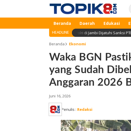
Beranda
Daerah
Edukasi
E
HEADLINE
a Brigadir EWS, Lima Anggota Polri di Jambi Dijatuhi Sanksi PTDH
Beranda
Ekonomi
Waka BGN Pasti
yang Sudah Dibel
Anggaran 2026 B
Juni 16, 2026
Penulis :
Redaksi