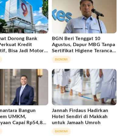
at Dorong Bank
BGN Beri Tenggat 10
Perkuat Kredit
Agustus, Dapur MBG Tanpa
if, Bisa Jadi Motor
Sertifikat Higiene Terancam
i Daerah
Tutup Permanen
EKONOMI
nantara Bangun
Jannah Firdaus Hadirkan
stem UMKM,
Hotel Sendiri di Makkah
yaan Capai Rp54,80
untuk Jamaah Umroh
EKONOMI