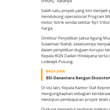
triliun),” katanya.
Salah satu proyek yang kini menjadi 
mendukung operasional Program MB
motor listrik senilai sekitar Rp1 t
harga.
Direktur Penyidikan Jaksa Agung Mu
Sulaeman Nahdi, sebelumnya menyat
dalam penyidikan dugaan korupsi ta
Kepala BGN Dadan Hindayana serta 
Lodewyk Pusung.
BACA JUGA:
BSI-Danantara Bangun Ekosiste
Di sisi lain, Kepala Kantor Staf Kep
mengungkapkan sebagian kendaraan 
meskipun pembayaran proyek telah d
Dudung menyebut terdapat indikasi se