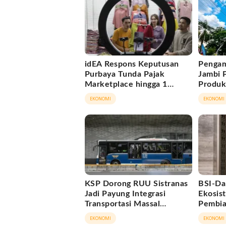
idEA Respons Keputusan
Pengam
Purbaya Tunda Pajak
Jambi 
Marketplace hingga 1
Produkt
November 2026
Ekonom
EKONOMI
EKONOMI
KSP Dorong RUU Sistranas
BSI-Da
Jadi Payung Integrasi
Ekosi
Transportasi Massal
Pembia
Indonesia
Triliun
EKONOMI
EKONOMI