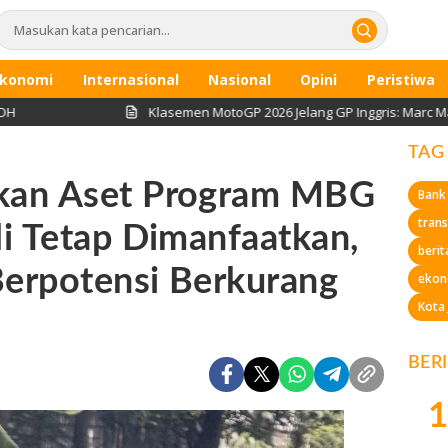
konomi
Internasional
Nasional
Opini
Peristiwa
Klasemen MotoGP 2026 Jelang GP Inggris: Marc Marquez Anc
TAG
kan Aset Program MBG
Bank
trans
i Tetap Dimanfaatkan,
berit
erpotensi Berkurang
ekon
Kota
BER
1